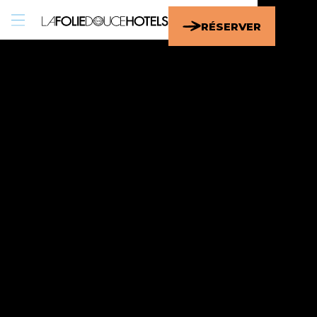
EN
/
FR
RÉSERVER