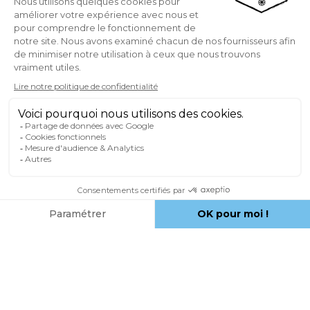
Utilisateur de prendre toutes les mesures
appropriées de façon à protéger son
matériel, ses propres données et/ou
logiciels stockés sur son équipement
informatique contre toute atteinte. La
responsabilité de l’Éditeur ne saurait être
engagée, d’une façon générale, en cas de
force majeure ou cas fortuit indépendant
de sa volonté.
Les sources des informations diffusées sur
le Site sont réputées fiables. Toutefois,
l’Éditeur se réserve la faculté d’une non-
garantie de la fiabilité des sources,
notamment concernant l'exactitude,
l'absence d'erreurs, le caractère actuel et la