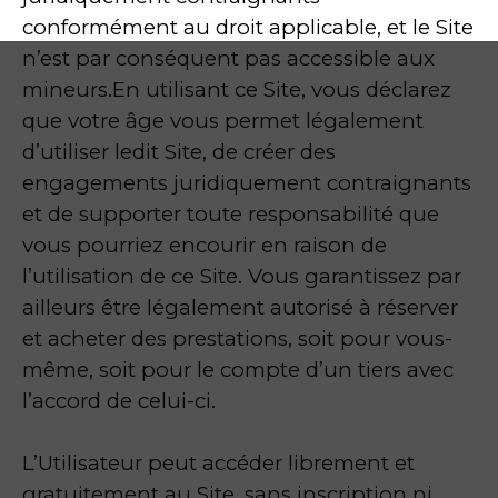
conformément au droit applicable, et le Site
n’est par conséquent pas accessible aux
mineurs.En utilisant ce Site, vous déclarez
que votre âge vous permet légalement
d’utiliser ledit Site, de créer des
engagements juridiquement contraignants
et de supporter toute responsabilité que
vous pourriez encourir en raison de
l’utilisation de ce Site. Vous garantissez par
ailleurs être légalement autorisé à réserver
et acheter des prestations, soit pour vous-
même, soit pour le compte d’un tiers avec
l’accord de celui-ci.
L’Utilisateur peut accéder librement et
gratuitement au Site, sans inscription ni