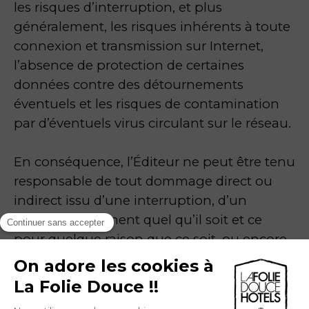
les risques d’interruption, et plus
généralement, les risques inhérents à toute
connexion et transmission sur Internet,
l’absence de protection de certaines
données contre des détournements
éventuels et les risques de contamination
par d’éventuels virus circulant sur le réseau.
En conséquence, l’Éditeur ne peut être tenu
responsable de tout dommage direct ou
indirect issu d’une interruption, d’un
dysfonctionnement quel qu’il soit et ce
pour quelque raison que ce soit, ou encore
de tout dommage direct ou indirect qui
résulterait, d’une façon quelconque, d’une
connexion au Site. Il appartient à tout