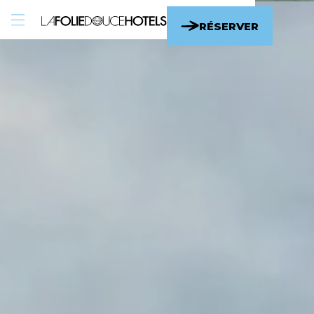
EN
/
FR
RÉSERVER